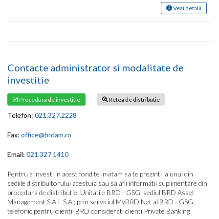
Vezi detalii
Contacte administrator si modalitate de
investitie
Procedura de investitie
Retea de distributie
Telefon:
021.327.2228
Fax:
office@brdam.ro
Email:
021.327.1410
Pentru a investi in acest fond te invitam sa te prezinti la unul din
sediile distribuitorului acestuia sau sa afli informatii suplimentare din
procedura de distributie:
Unitatile BRD - GSG; sediul BRD Asset
Management S.A.I. S.A.; prin serviciul MyBRD Net al BRD - GSG;
telefonic pentru clientii BRD considerati clienti Private Banking