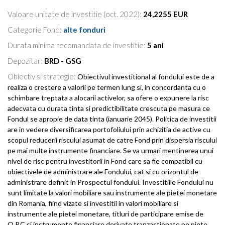
Valoare unitate de investitie (oct. 2022):
24,2255 EUR
Categorie Fond:
alte fonduri
Durata minima recomandata de investitie:
5 ani
Depozitar:
BRD - GSG
Obiectiv si strategie:
Obiectivul investitional al fondului este de a
realiza o crestere a valorii pe termen lung si, in concordanta cu o
schimbare treptata a alocarii activelor, sa ofere o expunere la risc
adecvata cu durata tinta si predictibilitate crescuta pe masura ce
Fondul se apropie de data tinta (ianuarie 2045). Politica de investitii
are in vedere diversificarea portofoliului prin achizitia de active cu
scopul reducerii riscului asumat de catre Fond prin dispersia riscului
pe mai multe instrumente financiare. Se va urmari mentinerea unui
nivel de risc pentru investitorii in Fond care sa fie compatibil cu
obiectivele de administrare ale Fondului, cat si cu orizontul de
administrare definit in Prospectul fondului. Investitiile Fondului nu
sunt limitate la valori mobiliare sau instrumente ale pietei monetare
din Romania, fiind vizate si investitii in valori mobiliare si
instrumente ale pietei monetare, titluri de participare emise de
O.P.C si instrumente financiare derivate tranzactionate pe piete