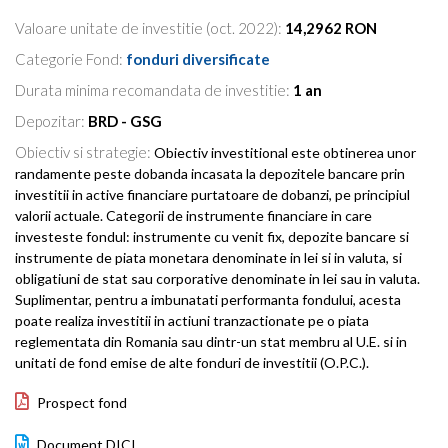
Valoare unitate de investitie (oct. 2022):
14,2962 RON
Categorie Fond:
fonduri diversificate
Durata minima recomandata de investitie:
1 an
Depozitar:
BRD - GSG
Obiectiv si strategie:
Obiectiv investitional este obtinerea unor
randamente peste dobanda incasata la depozitele bancare prin
investitii in active financiare purtatoare de dobanzi, pe principiul
valorii actuale. Categorii de instrumente financiare in care
investeste fondul: instrumente cu venit fix, depozite bancare si
instrumente de piata monetara denominate in lei si in valuta, si
obligatiuni de stat sau corporative denominate in lei sau in valuta.
Suplimentar, pentru a imbunatati performanta fondului, acesta
poate realiza investitii in actiuni tranzactionate pe o piata
reglementata din Romania sau dintr-un stat membru al U.E. si in
unitati de fond emise de alte fonduri de investitii (O.P.C.).
Prospect fond
Document DICI