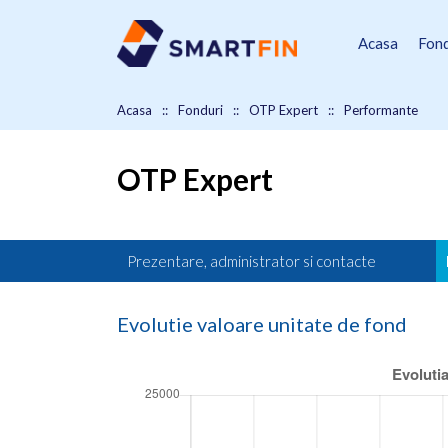
Acasa
Fond
Acasa
Fonduri
OTP Expert
Performante
OTP Expert
Prezentare, administrator si contacte
Evolutie valoare unitate de fond