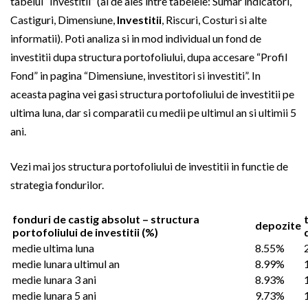
tabelul “Investitii” (ai de ales intre tabelele: Sumar indicatori,
Castiguri, Dimensiune,
Investitii
, Riscuri, Costuri si alte
informatii). Poti analiza si in mod individual un fond de
investitii dupa structura portofoliului, dupa accesare “Profil
Fond” in pagina “Dimensiune, investitori si investiti”. In
aceasta pagina vei gasi structura portofoliului de investitii pe
ultima luna, dar si comparatii cu medii pe ultimul an si ultimii 5
ani.
Vezi mai jos structura portofoliului de investitii in functie de
strategia fondurilor.
fonduri de castig absolut – structura
t
depozite
portofoliului de investitii (%)
medie ultima luna
8.55%
medie lunara ultimul an
8.99%
medie lunara 3 ani
8.93%
medie lunara 5 ani
9.73%