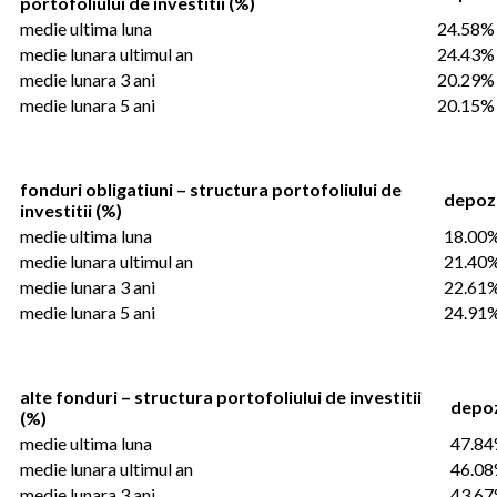
portofoliului de investitii (%)
medie ultima luna
24.58%
medie lunara ultimul an
24.43%
medie lunara 3 ani
20.29%
medie lunara 5 ani
20.15%
fonduri obligatiuni – structura portofoliului de
depoz
investitii (%)
medie ultima luna
18.00
medie lunara ultimul an
21.40
medie lunara 3 ani
22.61
medie lunara 5 ani
24.91
alte fonduri – structura portofoliului de investitii
depoz
(%)
medie ultima luna
47.8
medie lunara ultimul an
46.0
medie lunara 3 ani
43.6