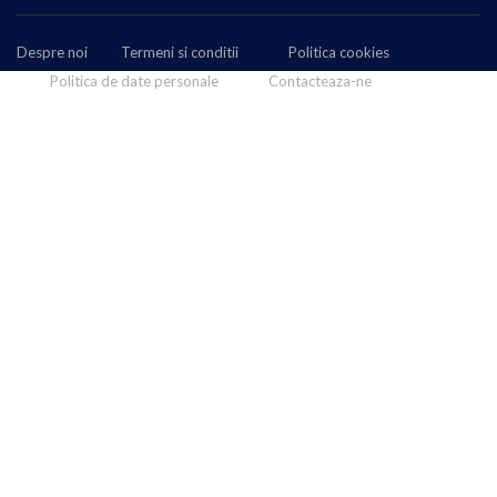
Despre noi
Termeni si conditii
Politica cookies
Politica de date personale
Contacteaza-ne