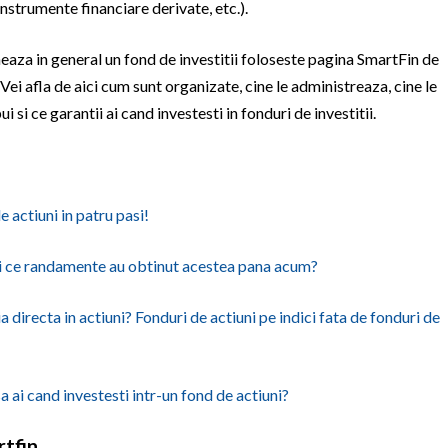
(instrumente financiare derivate, etc.).
neaza in general un fond de investitii foloseste pagina SmartFin de
. Vei afla de aici cum sunt organizate, cine le administreaza, cine le
ui si ce garantii ai cand investesti in fonduri de investitii.
e actiuni in patru pasi!
 si ce randamente au obtinut acestea pana acum?
a directa in actiuni? Fonduri de actiuni pe indici fata de fonduri de
sa ai cand investesti intr-un fond de actiuni?
rtfin