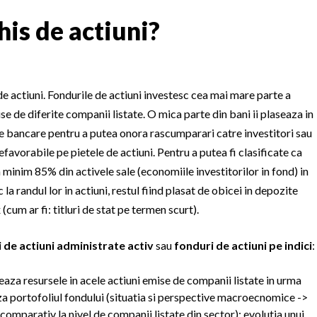
his de actiuni?
de actiuni. Fondurile de actiuni investesc cea mai mare parte a
ise de diferite companii listate. O mica parte din bani ii plaseaza in
ele bancare pentru a putea onora rascumparari catre investitori sau
favorabile pe pietele de actiuni. Pentru a putea fi clasificate ca
 minim 85% din activele sale (economiile investitorilor in fond) in
 la randul lor in actiuni, restul fiind plasat de obicei in depozite
(cum ar fi: titluri de stat pe termen scurt).
 de actiuni administrate activ
sau
fonduri de actiuni pe indici
:
seaza resursele in acele actiuni emise de companii listate in urma
aza portofoliul fondului (situatia si perspective macroecnomice ->
omparativ la nivel de companii listate din sector); evolutia unui