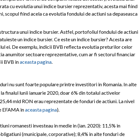
ata cu evolutia unui indice bursier reprezentativ, acesta mai fiind
i, scopul fiind acela ca evolutia fondului de actiuni sa depaseasca
tructura unui indice bursier. Astfel, portofoliul fondului de actiuni
tuieste un indice bursier. Ce este un indice bursier? Acesta are
lul ei. De exemplu, indicii BVB reflecta evolutia preturilor celor
ia anumitor sectoare reprezentative, cum ar fi sectorul financiar
cii BVB in
aceasta pagina
.
uri nu sunt foarte populare printre investitori in Romania. In alte
, la finalul lunii ianuarie 2020, doar 6% din totalul activelor
e 25,44 mld RON erau reprezentate de fonduri de actiuni. La nivel
te EFAMA in
aceasta pagina
).
tiuni romanesti investeau in medie in (ian. 2020): 11,5% in
obligatiuni (municipale, corporative); 8,4% in alte fonduri de