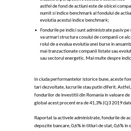
astfel de fond de actiuni este de obicei compar
numit si indice benchmark al fondului de actiun
evolutia acestui indice benchmark;
Fondurile pe indici sunt administrate pasiv pe s
va urmari structura cosului de companii ce alca
rolul de a evalua evolutia unei burse in ansamb
mai tranzactionate companii listate sau evolut
sau sectorul energetic. Mai multe despre indi
In ciuda performantelor istorice bune, aceste fond
tari dezvoltate, lucrurile stau putin diferit. Astfel
fondurilor de investitii din Romania in valoare d
global acest procent era de 41,3% (Q3 2019 da
Raportat la activele administrate, fondurile de ac
depozite bancare, 0,6% in titluri de stat, 0,6% in 