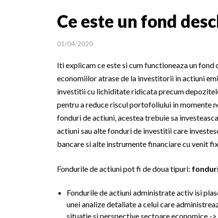
Ce este un fond desc
01/04/2020
Iti explicam ce este si cum functioneaza un fond 
economiilor atrase de la investitorii in actiuni em
investitii cu lichiditate ridicata precum depozit
pentru a reduce riscul portofoliului in momente ne
fonduri de actiuni, acestea trebuie sa investeasca
actiuni sau alte fonduri de investitii care investesc
bancare si alte instrumente financiare cu venit fix 
Fondurile de actiuni pot fi de doua tipuri:
fonduri
Fondurile de actiuni administrate activ isi pla
unei analize detaliate a celui care administre
situatie si perspective sectoare economice -> c