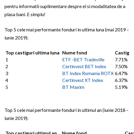
pentru informatii suplimentare despre el si modalitatea de a
plasa bani. E simplu!
Top 5 cele mai performante fonduri in ultima luna (mai 2019 –
iunie 2019):
Top castiguri ultima luna
Nume fond
Castig
1
ETF -BET Tradeville
7.71%
2
Certinvest BET Index
7.50%
3
BT Index Romania ROTX
6.47%
4
Certinvest XT Index
6.37%
5
BT Maxim
5.19%
Top 5 cele mai performante fonduri in ultimul an (iunie 2018 –
iunie 2019):
Top castiguri ultimul an
Nume fond
Cas