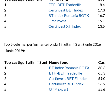
1
ETF -BET Tradeville
18.
2
Certinvest BET Index
17.
3
BT Index Romania ROTX
16.
4
Omninvest
15.
5
Certinvest XT Index
13.
Top 5 cele mai performante fonduri in ultimii 3 ani (iunie 2016
– iunie 2019):
Top castiguri ultimii 3 ani
Nume fond
Cas
1
BT Index Romania ROTX
68.
2
ETF -BET Tradeville
65.
3
Certinvest BET FI Index
59.
4
Certinvest BET Index
56.
5
OTP Expert
55.