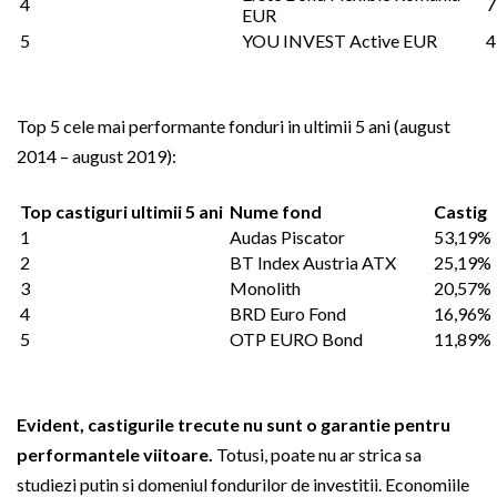
4
7
EUR
5
YOU INVEST Active EUR
4
Top 5 cele mai performante fonduri in ultimii 5 ani (august
2014 – august 2019):
Top castiguri ultimii 5 ani
Nume fond
Castig
1
Audas Piscator
53,19%
2
BT Index Austria ATX
25,19%
3
Monolith
20,57%
4
BRD Euro Fond
16,96%
5
OTP EURO Bond
11,89%
Evident, castigurile trecute nu sunt o garantie pentru
performantele viitoare.
Totusi, poate nu ar strica sa
studiezi putin si domeniul fondurilor de investitii. Economiile