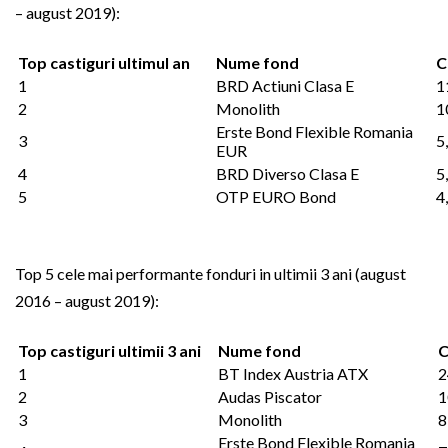
– august 2019):
Top castiguri ultimul an
Nume fond
C
1
BRD Actiuni Clasa E
1
2
Monolith
1
Erste Bond Flexible Romania
3
5
EUR
4
BRD Diverso Clasa E
5
5
OTP EURO Bond
4
Top 5 cele mai performante fonduri in ultimii 3 ani (august
2016 – august 2019):
Top castiguri ultimii 3 ani
Nume fond
C
1
BT Index Austria ATX
2
2
Audas Piscator
1
3
Monolith
8
Erste Bond Flexible Romania